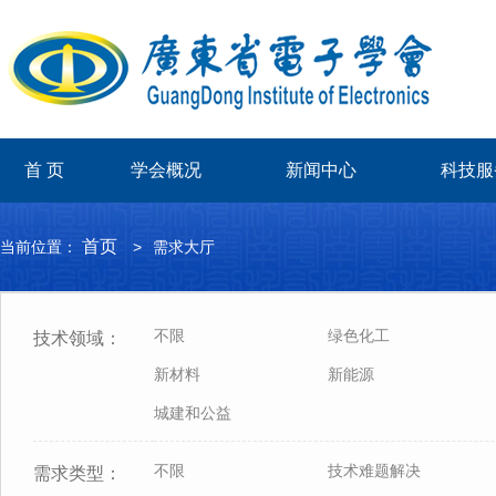
首 页
学会概况
新闻中心
科技服
首页
当前位置：
>
需求大厅
不限
绿色化工
技术领域：
新材料
新能源
城建和公益
不限
技术难题解决
需求类型：