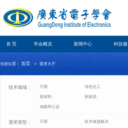
首 页
学会概况
新闻中心
科技服
首页
当前位置：
>
需求大厅
不限
绿色化工
技术领域：
新材料
新能源
城建和公益
不限
技术难题解决
需求类型：