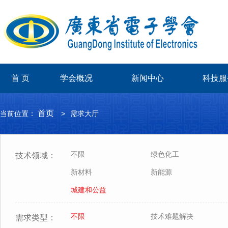
首 页
学会概况
新闻中心
科技服
首页
当前位置：
>
需求大厅
不限
绿色化工
技术领域：
新材料
新能源
城建和公益
不限
技术难题解决
需求类型：