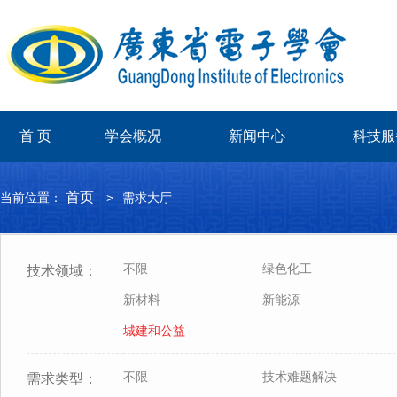
首 页
学会概况
新闻中心
科技服
首页
当前位置：
>
需求大厅
不限
绿色化工
技术领域：
新材料
新能源
城建和公益
不限
技术难题解决
需求类型：