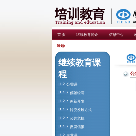
首 页
继续教育简介
信息中心
通知:
继续教育课
程
公
公需课
低碳经济
创新开发
转变发展方式
公共危机
反腐倡廉
专业课